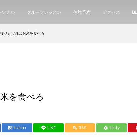
ーソナル
グループレッスン
体験予約
アクセス
B
痩せたければお米を食べろ
お米を食べろ
Hatena
LINE
RSS
feedly