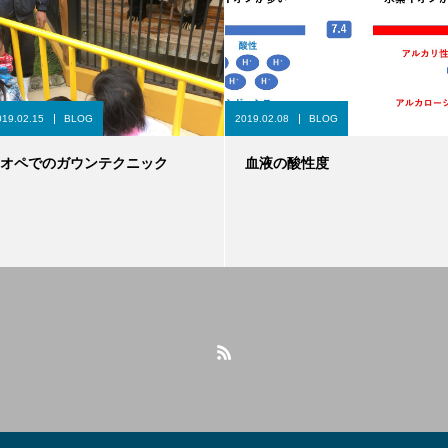
019.02.15
BLOG
2019.02.08
BLOG
オペでのガウンテクニック
血液の酸性度