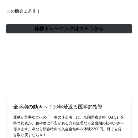
この機会に是非！
体験トレーニングはコチラから
全盛期の動きへ！10年若返る医学的指導
運動が苦手な方への「一生の伴走者」に。米国医療資格（ATC）を
持つ代表が、膝や腰に不安がある方も無理なく全盛期の軽やかさへ
導きます。今なら新春特典で入会金無料＆体験2200円。輝く自分
を取り戻すなら今！