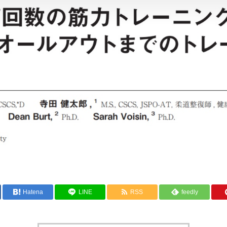
Hatena
LINE
RSS
feedly