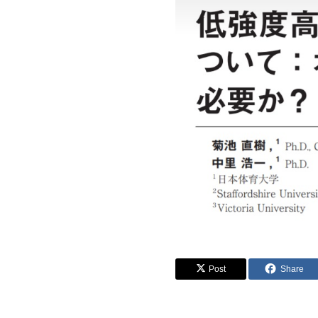
Post
Share