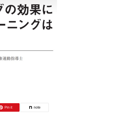
Pin it
note