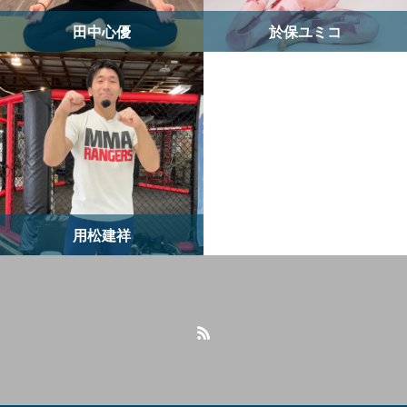
田中心優
於保ユミコ
用松建祥