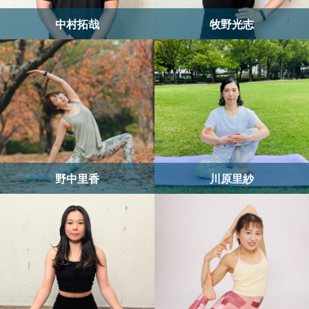
中村拓哉
牧野光志
野中里香
川原里紗