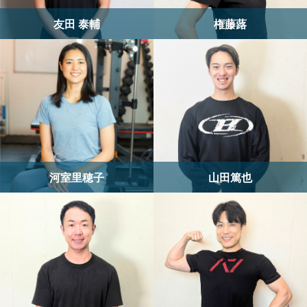
友田 泰輔
権藤蕗
河室里穂子
山田篤也