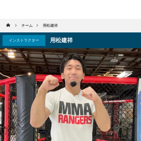
パーソナルジム トムジム
チーム
用松建祥
用松建祥
インストラクター