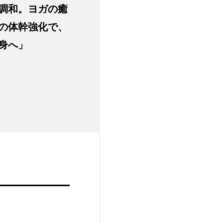
調和。ヨガの癒
の体幹強化で、
身へ」