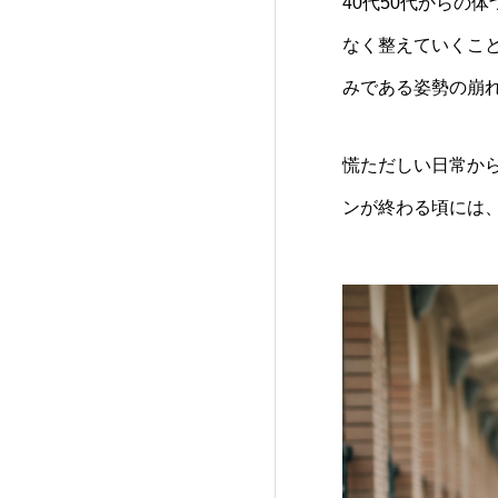
40代50代からの
なく整えていくこ
みである姿勢の崩
慌ただしい日常か
ンが終わる頃には