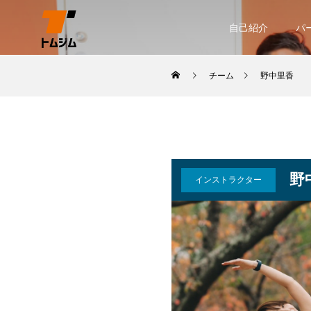
自己紹介
パ
チーム
野中里香
野
インストラクター