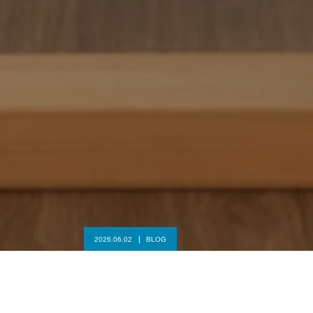
2026.06.02
BLOG
全盛期の動きへ！10年若返る医学的指導の体験はコチラから！
完璧より継続へ：17年ぶりに大改訂されたACSMの
最新ガイドライン