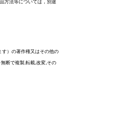
品方法等については，別途
ます）の著作権又はその他の
断で複製,転載,改変,その